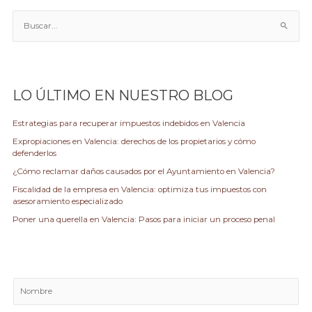
B
u
s
c
a
LO ÚLTIMO EN NUESTRO BLOG
r
p
Estrategias para recuperar impuestos indebidos en Valencia
o
Expropiaciones en Valencia: derechos de los propietarios y cómo
r
defenderlos
:
¿Cómo reclamar daños causados por el Ayuntamiento en Valencia?
Fiscalidad de la empresa en Valencia: optimiza tus impuestos con
asesoramiento especializado
Poner una querella en Valencia: Pasos para iniciar un proceso penal
N
o