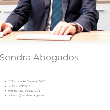
Sendra Abogados
C/Almirante Cadarso 34-1º.
46005 Valencia
963519732 | 963221206
admon@sendraabogado.com