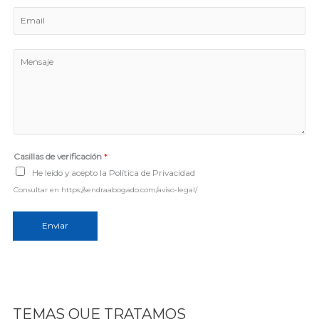
m
E
b
m
r
a
e
M
i
e
l
n
*
s
a
j
e
Casillas de verificación
*
*
He leído y acepto la Política de Privacidad
Consultar en https://sendraabogado.com/aviso-legal/
Enviar
TEMAS QUE TRATAMOS