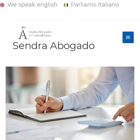
We speak english
Parliamo Italiano
Ir
al
contenido
Men
Sendra Abogado
princ