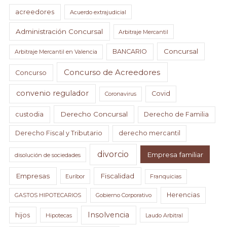
acreedores
Acuerdo extrajudicial
Administración Concursal
Arbitraje Mercantil
Concursal
BANCARIO
Arbitraje Mercantil en Valencia
Concurso de Acreedores
Concurso
convenio regulador
Covid
Coronavirus
Derecho Concursal
custodia
Derecho de Familia
Derecho Fiscal y Tributario
derecho mercantil
divorcio
Empresa familiar
disolución de sociedades
Empresas
Fiscalidad
Euríbor
Franquicias
Herencias
GASTOS HIPOTECARIOS
Gobierno Corporativo
Insolvencia
hijos
Hipotecas
Laudo Arbitral