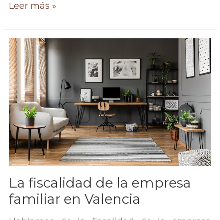
La
Leer más »
sucesión
en
la
empresa
familiar
La fiscalidad de la empresa
familiar en Valencia