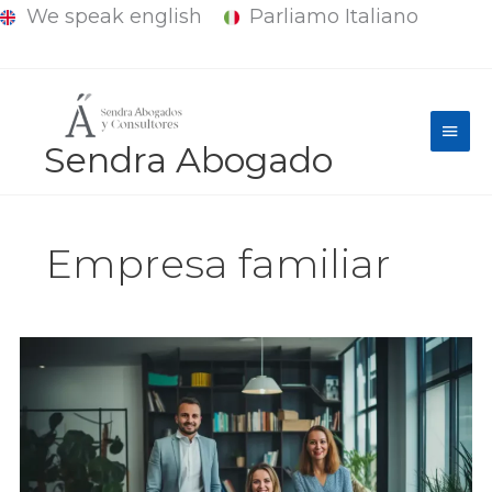
We speak english
Parliamo Italiano
Ir
al
contenido
Men
Sendra Abogado
princ
Empresa familiar