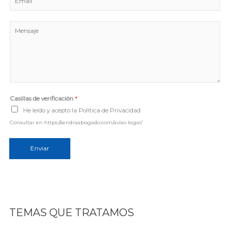
b
m
r
a
e
M
i
e
l
n
*
s
a
j
e
Casillas de verificación
*
*
He leído y acepto la Política de Privacidad
Consultar en https://sendraabogado.com/aviso-legal/
Enviar
TEMAS QUE TRATAMOS