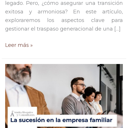
legado. Pero, ¿cómo asegurar una transición
exitosa y armoniosa? En este artículo,
exploraremos los aspectos clave para
gestionar el traspaso generacional de una […]
Heredar
Leer más »
una
empresa
familiar:
Cómo
gestionar
el
traspaso
generacional.