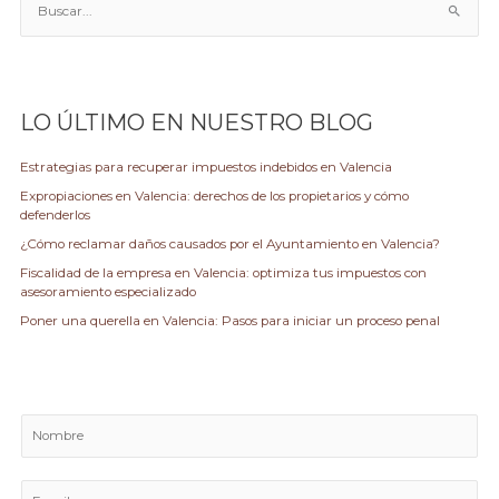
Valencia
u
s
c
a
LO ÚLTIMO EN NUESTRO BLOG
r
p
Estrategias para recuperar impuestos indebidos en Valencia
o
Expropiaciones en Valencia: derechos de los propietarios y cómo
r
defenderlos
:
¿Cómo reclamar daños causados por el Ayuntamiento en Valencia?
Fiscalidad de la empresa en Valencia: optimiza tus impuestos con
asesoramiento especializado
Poner una querella en Valencia: Pasos para iniciar un proceso penal
N
o
m
E