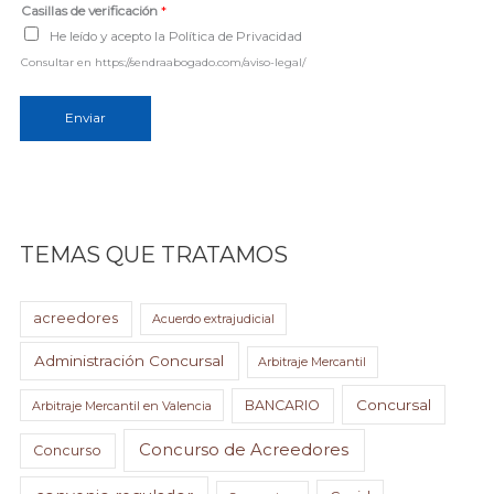
e
Casillas de verificación
*
*
He leído y acepto la Política de Privacidad
Consultar en https://sendraabogado.com/aviso-legal/
Enviar
TEMAS QUE TRATAMOS
acreedores
Acuerdo extrajudicial
Administración Concursal
Arbitraje Mercantil
Concursal
BANCARIO
Arbitraje Mercantil en Valencia
Concurso de Acreedores
Concurso