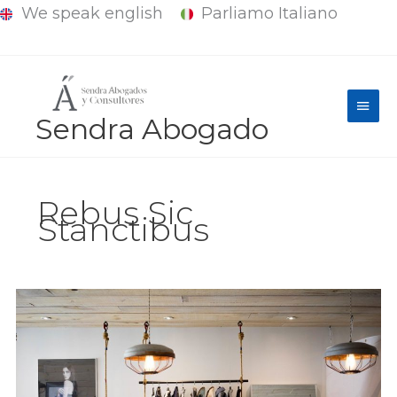
We speak english
Parliamo Italiano
Ir
al
contenido
Men
Sendra Abogado
princ
Rebus Sic
Stanctibus