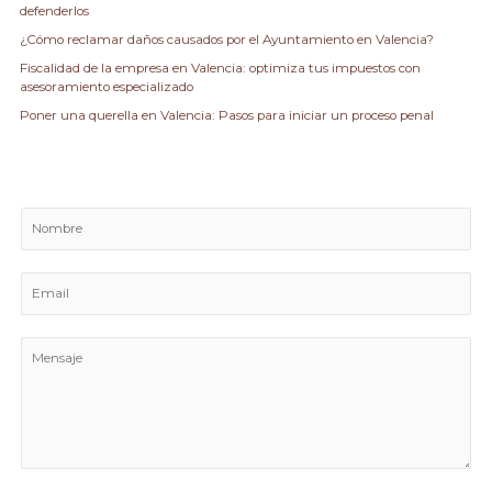
defenderlos
:
¿Cómo reclamar daños causados por el Ayuntamiento en Valencia?
Fiscalidad de la empresa en Valencia: optimiza tus impuestos con
asesoramiento especializado
Poner una querella en Valencia: Pasos para iniciar un proceso penal
N
o
m
E
b
m
r
a
e
M
i
e
l
n
*
s
a
j