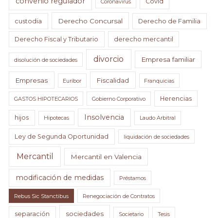
convenio regulador
Covid
Coronavirus
Derecho Concursal
custodia
Derecho de Familia
Derecho Fiscal y Tributario
derecho mercantil
divorcio
Empresa familiar
disolución de sociedades
Empresas
Fiscalidad
Euríbor
Franquicias
Herencias
GASTOS HIPOTECARIOS
Gobierno Corporativo
Insolvencia
hijos
Hipotecas
Laudo Arbitral
Ley de Segunda Oportunidad
liquidación de sociedades
Mercantil
Mercantil en Valencia
modificación de medidas
Préstamos
Rebus Sic Stanctibus
Renegociación de Contratos
sociedades
separación
Societario
Tesis