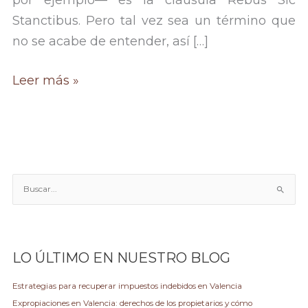
por ejemplo— es la cláusula Rebus Sic
Stanctibus. Pero tal vez sea un término que
no se acabe de entender, así […]
Rebus
Leer más »
sic
stanctibus
y
empresas.
Aplicación
B
u
a
s
empresas
c
a
LO ÚLTIMO EN NUESTRO BLOG
r
p
Estrategias para recuperar impuestos indebidos en Valencia
o
Expropiaciones en Valencia: derechos de los propietarios y cómo
r