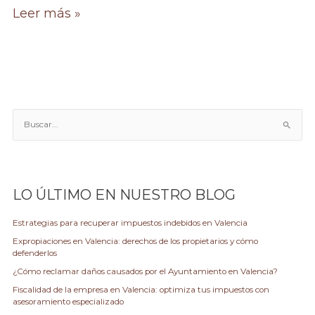
Auditoría
Leer más »
Fiscal.
Líneas
maestras
para
comprenderla.
B
u
s
c
a
LO ÚLTIMO EN NUESTRO BLOG
r
p
Estrategias para recuperar impuestos indebidos en Valencia
o
Expropiaciones en Valencia: derechos de los propietarios y cómo
r
defenderlos
:
¿Cómo reclamar daños causados por el Ayuntamiento en Valencia?
Fiscalidad de la empresa en Valencia: optimiza tus impuestos con
asesoramiento especializado