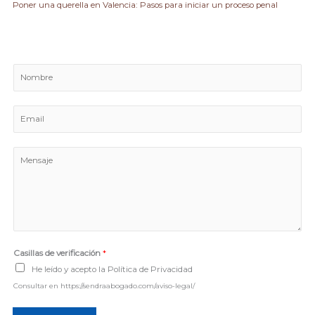
Poner una querella en Valencia: Pasos para iniciar un proceso penal
N
o
m
E
b
m
r
a
e
M
i
e
l
n
*
s
a
j
e
Casillas de verificación
*
*
He leído y acepto la Política de Privacidad
Consultar en https://sendraabogado.com/aviso-legal/