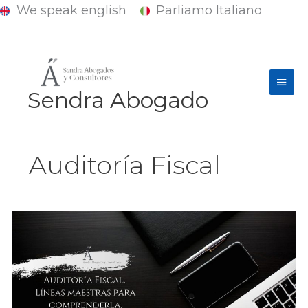
We speak english
Parliamo Italiano
Ir
al
contenido
Men
Sendra Abogado
princ
Auditoría Fiscal