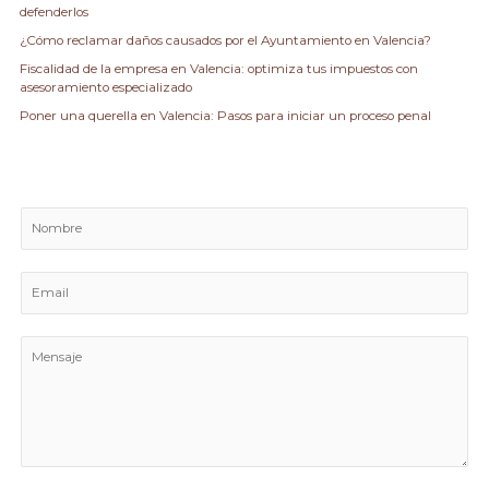
r
defenderlos
:
¿Cómo reclamar daños causados por el Ayuntamiento en Valencia?
Fiscalidad de la empresa en Valencia: optimiza tus impuestos con
asesoramiento especializado
Poner una querella en Valencia: Pasos para iniciar un proceso penal
N
o
m
E
b
m
r
a
e
M
i
e
l
n
*
s
a
j