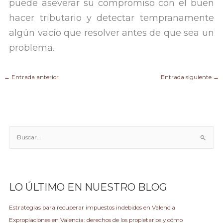
puede aseverar su compromiso con el buen
hacer tributario y detectar tempranamente
algún vacío que resolver antes de que sea un
problema.
←
Entrada anterior
Entrada siguiente
→
B
u
s
c
a
LO ÚLTIMO EN NUESTRO BLOG
r
p
Estrategias para recuperar impuestos indebidos en Valencia
o
Expropiaciones en Valencia: derechos de los propietarios y cómo