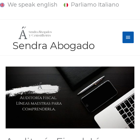
We speak english
Parliamo Italiano
Ir
al
contenido
Men
Sendra Abogado
princ