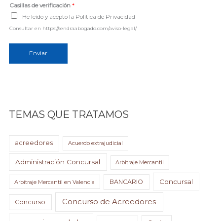
e
Casillas de verificación
*
*
He leído y acepto la Política de Privacidad
Consultar en https://sendraabogado.com/aviso-legal/
Enviar
TEMAS QUE TRATAMOS
acreedores
Acuerdo extrajudicial
Administración Concursal
Arbitraje Mercantil
Concursal
BANCARIO
Arbitraje Mercantil en Valencia
Concurso de Acreedores
Concurso