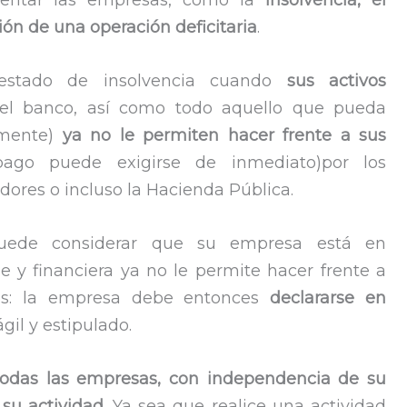
frentar las empresas, como la
insolvencia, el
ión de una operación deficitaria
.
estado de insolvencia cuando
sus activos
 el banco, así como todo aquello que pueda
amente)
ya no le permiten hacer frente a sus
go puede exigirse de inmediato)por los
ores o incluso la Hacienda Pública.
puede considerar que su empresa está en
e y financiera ya no le permite hacer frente a
os: la empresa debe entonces
declararse en
gil y estipulado.
todas las empresas, con independencia de su
 su actividad
. Ya sea que realice una actividad