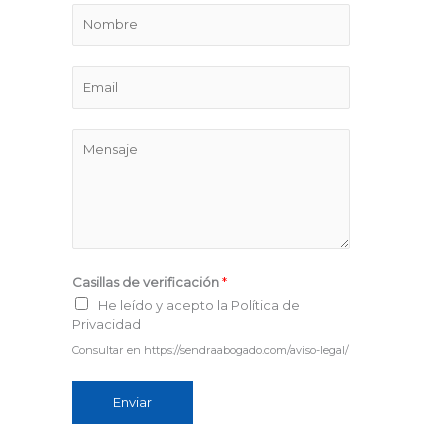
N
o
m
E
b
m
r
a
M
e
i
e
l
n
*
s
a
j
Casillas de verificación
*
e
He leído y acepto la Política de
*
Privacidad
Consultar en https://sendraabogado.com/aviso-legal/
Enviar