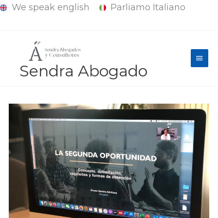
We speak english
Parliamo Italiano
Ir
al
contenido
Men
Sendra Abogado
princ