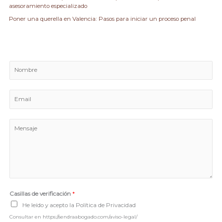
asesoramiento especializado
Poner una querella en Valencia: Pasos para iniciar un proceso penal
N
o
m
E
b
m
r
a
e
M
i
e
l
n
*
s
a
j
e
Casillas de verificación
*
*
He leído y acepto la Política de Privacidad
Consultar en https://sendraabogado.com/aviso-legal/