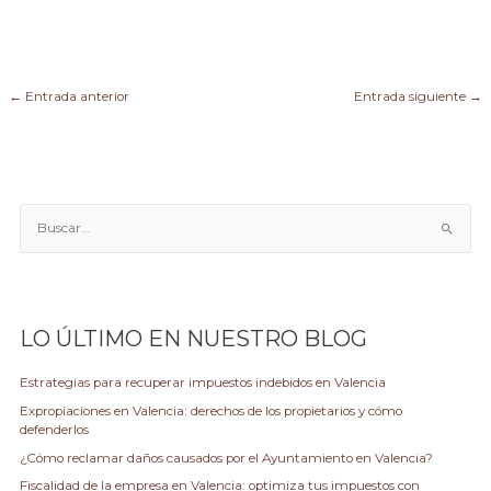
←
Entrada anterior
Entrada siguiente
→
B
u
s
c
a
LO ÚLTIMO EN NUESTRO BLOG
r
p
Estrategias para recuperar impuestos indebidos en Valencia
o
Expropiaciones en Valencia: derechos de los propietarios y cómo
r
defenderlos
:
¿Cómo reclamar daños causados por el Ayuntamiento en Valencia?
Fiscalidad de la empresa en Valencia: optimiza tus impuestos con