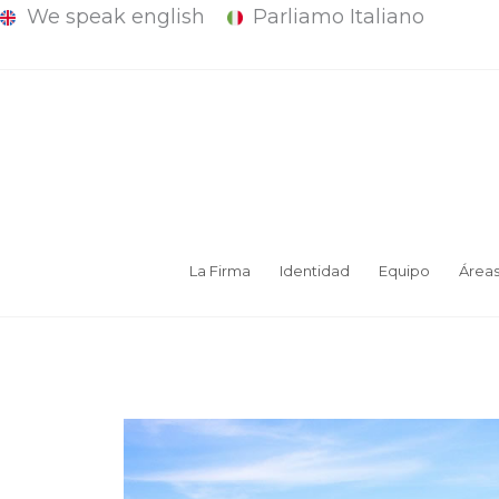
We speak english
Parliamo Italiano
Ir
al
contenido
La Firma
Identidad
Equipo
Área