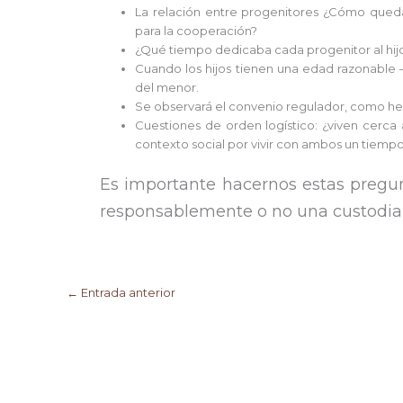
La relación entre progenitores ¿Cómo queda
para la cooperación?
¿Qué tiempo dedicaba cada progenitor al hijo/
Cuando los hijos tienen una edad razonable
del menor.
Se observará el convenio regulador, como he
Cuestiones de orden logístico: ¿viven cerc
contexto social por vivir con ambos un tiempo
Es importante hacernos estas pregu
responsablemente o no una custodia
←
Entrada anterior