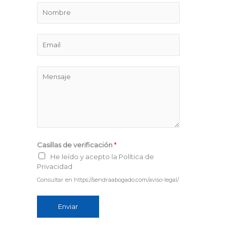
N
o
m
E
b
m
r
a
M
e
i
e
l
n
*
s
a
j
Casillas de verificación
*
e
He leído y acepto la Política de
*
Privacidad
Consultar en https://sendraabogado.com/aviso-legal/
Enviar