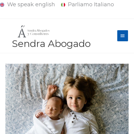
We speak english
Parliamo Italiano
Ir
al
contenido
Men
Sendra Abogado
princ