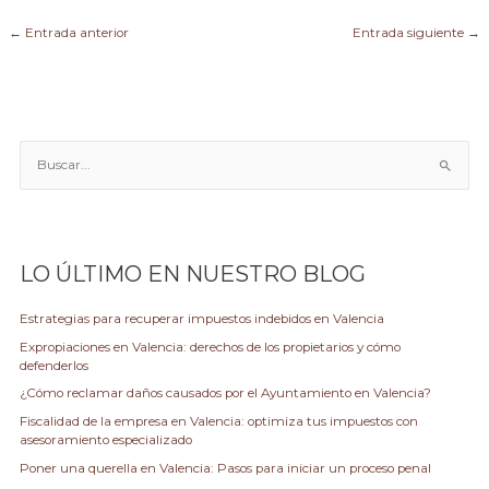
←
Entrada anterior
Entrada siguiente
→
B
u
s
c
a
LO ÚLTIMO EN NUESTRO BLOG
r
p
Estrategias para recuperar impuestos indebidos en Valencia
o
Expropiaciones en Valencia: derechos de los propietarios y cómo
r
defenderlos
:
¿Cómo reclamar daños causados por el Ayuntamiento en Valencia?
Fiscalidad de la empresa en Valencia: optimiza tus impuestos con
asesoramiento especializado
Poner una querella en Valencia: Pasos para iniciar un proceso penal