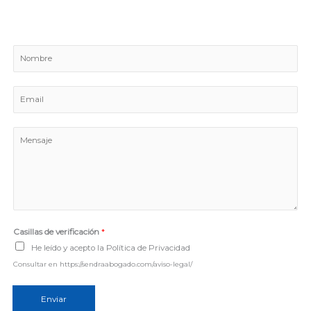
N
o
m
E
b
m
r
a
e
M
i
e
l
n
*
s
a
j
e
Casillas de verificación
*
*
He leído y acepto la Política de Privacidad
Consultar en https://sendraabogado.com/aviso-legal/
Enviar