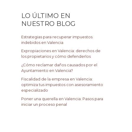
c
a
LO ÚLTIMO EN
r
NUESTRO BLOG
p
o
Estrategias para recuperar impuestos
r
indebidos en Valencia
:
Expropiaciones en Valencia: derechos de
los propietarios y cómo defenderlos
¿Cómo reclamar daños causados por el
Ayuntamiento en Valencia?
Fiscalidad de la empresa en Valencia:
optimiza tus impuestos con asesoramiento
especializado
Poner una querella en Valencia: Pasos para
iniciar un proceso penal