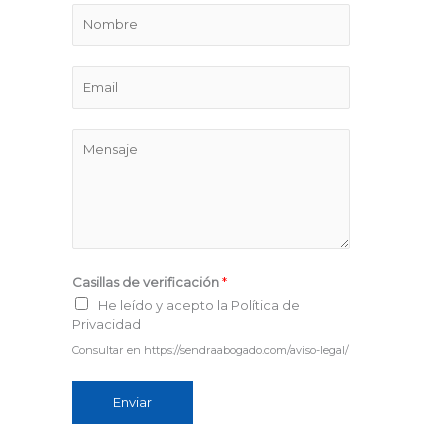
N
o
m
E
b
m
r
a
M
e
i
e
l
n
*
s
a
j
Casillas de verificación
*
e
He leído y acepto la Política de
*
Privacidad
Consultar en https://sendraabogado.com/aviso-legal/
Enviar