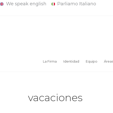
We speak english
Parliamo Italiano
Ir
al
contenido
La Firma
Identidad
Equipo
Área
vacaciones