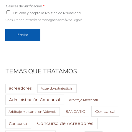
e
Casillas de verificación
*
*
He leído y acepto la Política de Privacidad
Consultar en https://sendraabogado.com/aviso-legal/
Enviar
TEMAS QUE TRATAMOS
acreedores
Acuerdo extrajudicial
Administración Concursal
Arbitraje Mercantil
Concursal
BANCARIO
Arbitraje Mercantil en Valencia
Concurso de Acreedores
Concurso