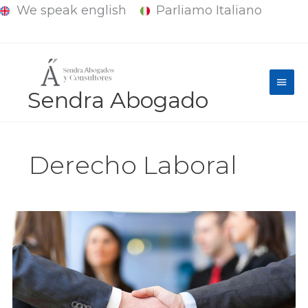
We speak english
Parliamo Italiano
Ir
al
contenido
Men
Sendra Abogado
princ
Derecho Laboral