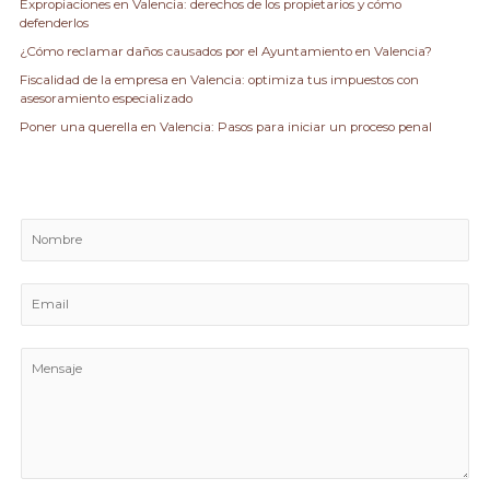
Expropiaciones en Valencia: derechos de los propietarios y cómo
r
defenderlos
:
¿Cómo reclamar daños causados por el Ayuntamiento en Valencia?
Fiscalidad de la empresa en Valencia: optimiza tus impuestos con
asesoramiento especializado
Poner una querella en Valencia: Pasos para iniciar un proceso penal
N
o
m
E
b
m
r
a
e
M
i
e
l
n
*
s
a
j