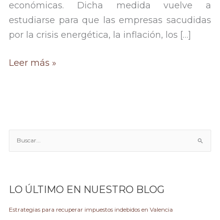
económicas. Dicha medida vuelve a
estudiarse para que las empresas sacudidas
por la crisis energética, la inflación, los […]
Prohibición
Leer más »
de
despido
objetivo
por
razones
B
u
económicas
s
c
a
LO ÚLTIMO EN NUESTRO BLOG
r
p
Estrategias para recuperar impuestos indebidos en Valencia
o