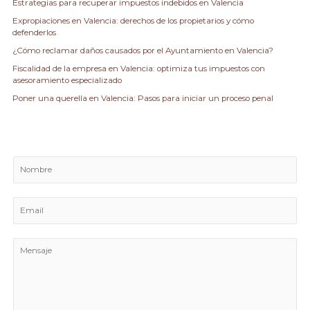
Estrategias para recuperar impuestos indebidos en Valencia
o
Expropiaciones en Valencia: derechos de los propietarios y cómo
r
defenderlos
:
¿Cómo reclamar daños causados por el Ayuntamiento en Valencia?
Fiscalidad de la empresa en Valencia: optimiza tus impuestos con
asesoramiento especializado
Poner una querella en Valencia: Pasos para iniciar un proceso penal
N
o
m
E
b
m
r
a
e
M
i
e
l
n
*
s
a