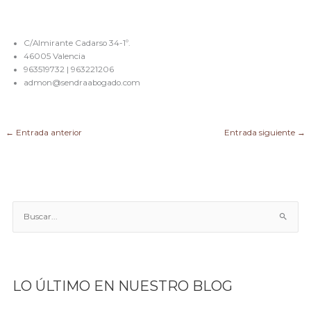
C/Almirante Cadarso 34-1º.
46005 Valencia
963519732 | 963221206
admon@sendraabogado.com
←
Entrada anterior
Entrada siguiente
→
B
u
s
c
a
LO ÚLTIMO EN NUESTRO BLOG
r
p