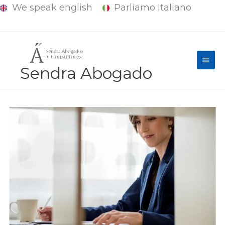
We speak english
Parliamo Italiano
Ir
al
contenido
Men
Sendra Abogado
princ