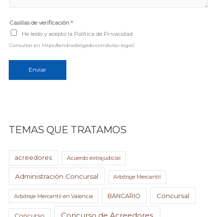
j
e
Casillas de verificación
*
*
He leído y acepto la Política de Privacidad
Consultar en https://sendraabogado.com/aviso-legal/
Enviar
TEMAS QUE TRATAMOS
acreedores
Acuerdo extrajudicial
Administración Concursal
Arbitraje Mercantil
Concursal
BANCARIO
Arbitraje Mercantil en Valencia
Concurso de Acreedores
Concurso