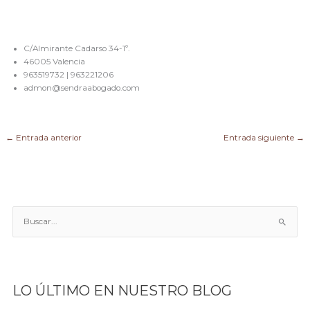
C/Almirante Cadarso 34-1º.
46005 Valencia
963519732 | 963221206
admon@sendraabogado.com
←
Entrada anterior
Entrada siguiente
→
B
u
s
c
a
LO ÚLTIMO EN NUESTRO BLOG
r
p