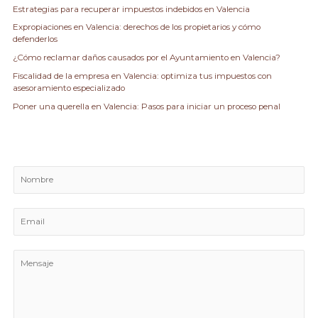
Estrategias para recuperar impuestos indebidos en Valencia
o
Expropiaciones en Valencia: derechos de los propietarios y cómo
r
defenderlos
:
¿Cómo reclamar daños causados por el Ayuntamiento en Valencia?
Fiscalidad de la empresa en Valencia: optimiza tus impuestos con
asesoramiento especializado
Poner una querella en Valencia: Pasos para iniciar un proceso penal
N
o
m
E
b
m
r
a
e
M
i
e
l
n
*
s