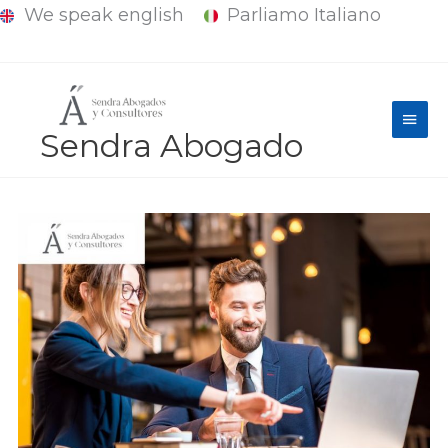
We speak english
Parliamo Italiano
Ir
al
contenido
Men
Sendra Abogado
princ