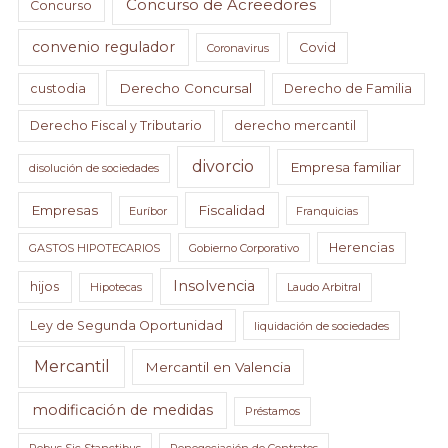
Concurso de Acreedores
Concurso
convenio regulador
Covid
Coronavirus
Derecho Concursal
custodia
Derecho de Familia
Derecho Fiscal y Tributario
derecho mercantil
divorcio
Empresa familiar
disolución de sociedades
Empresas
Fiscalidad
Euríbor
Franquicias
Herencias
GASTOS HIPOTECARIOS
Gobierno Corporativo
Insolvencia
hijos
Hipotecas
Laudo Arbitral
Ley de Segunda Oportunidad
liquidación de sociedades
Mercantil
Mercantil en Valencia
modificación de medidas
Préstamos
Rebus Sic Stanctibus
Renegociación de Contratos