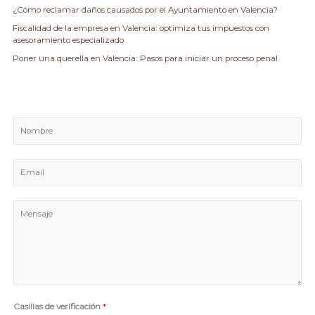
¿Cómo reclamar daños causados por el Ayuntamiento en Valencia?
Fiscalidad de la empresa en Valencia: optimiza tus impuestos con
asesoramiento especializado
Poner una querella en Valencia: Pasos para iniciar un proceso penal
N
o
m
E
b
m
r
a
e
M
i
e
l
n
*
s
a
j
e
Casillas de verificación
*