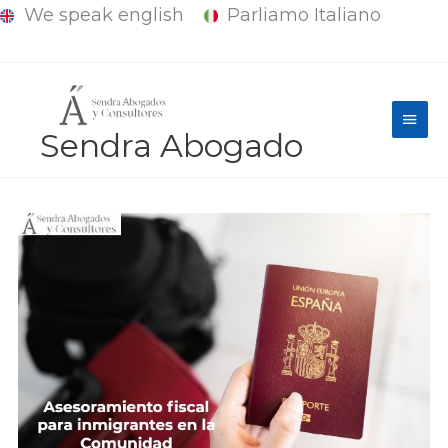
We speak english
Parliamo Italiano
Ir
al
contenido
Men
Sendra Abogado
princ