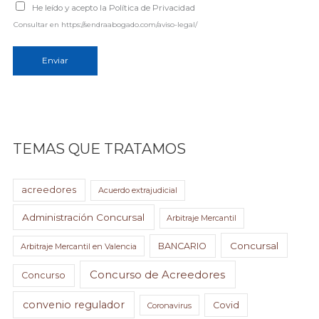
*
He leído y acepto la Política de Privacidad
Consultar en https://sendraabogado.com/aviso-legal/
Enviar
TEMAS QUE TRATAMOS
acreedores
Acuerdo extrajudicial
Administración Concursal
Arbitraje Mercantil
Concursal
BANCARIO
Arbitraje Mercantil en Valencia
Concurso de Acreedores
Concurso
convenio regulador
Covid
Coronavirus