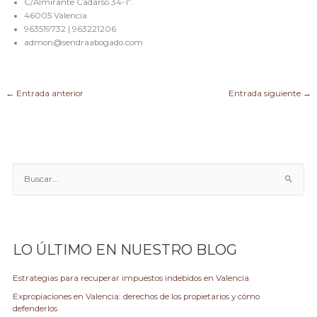
C/Almirante Cadarso 34-1º.
46005 Valencia
963519732 | 963221206
admon@sendraabogado.com
←
Entrada anterior
Entrada siguiente
→
B
u
s
c
a
LO ÚLTIMO EN NUESTRO BLOG
r
p
Estrategias para recuperar impuestos indebidos en Valencia
o
Expropiaciones en Valencia: derechos de los propietarios y cómo
r
defenderlos
: