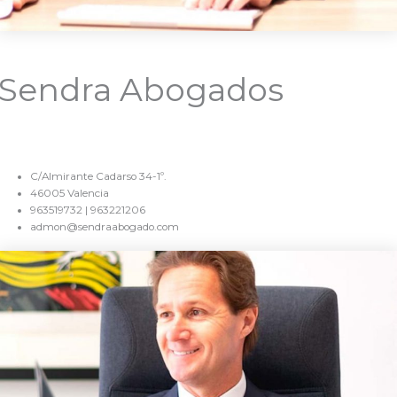
Sendra Abogados
C/Almirante Cadarso 34-1º.
46005 Valencia
963519732 | 963221206
admon@sendraabogado.com