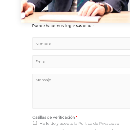
Puede hacernos llegar sus dudas
N
o
m
E
b
m
r
a
e
M
i
e
l
n
*
s
a
j
e
Casillas de verificación
*
*
He leído y acepto la Política de Privacidad