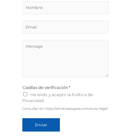
N
o
m
E
b
m
r
a
M
e
i
e
l
n
*
s
a
j
Casillas de verificación
*
e
He leído y acepto la Política de
*
Privacidad
Consultar en https://sendraabogado.com/aviso-legal/
Enviar