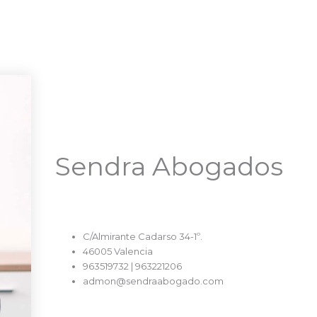
Sendra Abogados
C/Almirante Cadarso 34-1º.
46005 Valencia
963519732 | 963221206
admon@sendraabogado.com