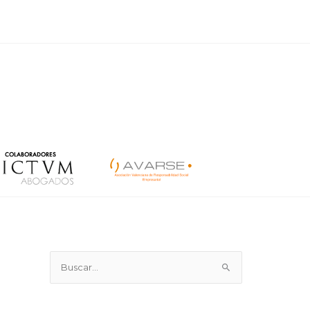
B
u
s