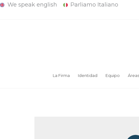
We speak english
Parliamo Italiano
Ir
al
contenido
La Firma
Identidad
Equipo
Área