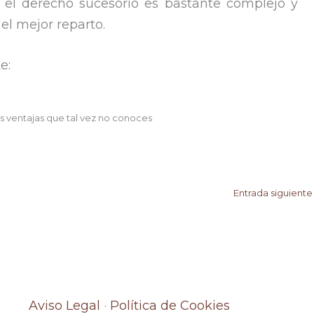
e el derecho sucesorio es bastante complejo y
l mejor reparto.
e:
s ventajas que tal vez no conoces
Entrada siguient
Aviso Legal
·
Política de Cookies