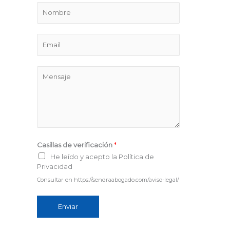
N
o
m
E
b
m
r
a
M
e
i
e
l
n
*
s
a
j
Casillas de verificación
*
e
He leído y acepto la Política de
*
Privacidad
Consultar en https://sendraabogado.com/aviso-legal/
Enviar