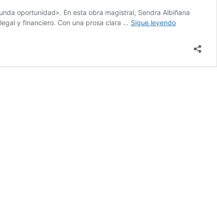
unda oportunidad». En esta obra magistral, Sendra Albiñana
Álvaro
legal y financiero. Con una prosa clara …
Sigue leyendo
Sendra
Albiñana
publica
su
libro
«El
nuevo
régimen
de
segunda
oportunidad